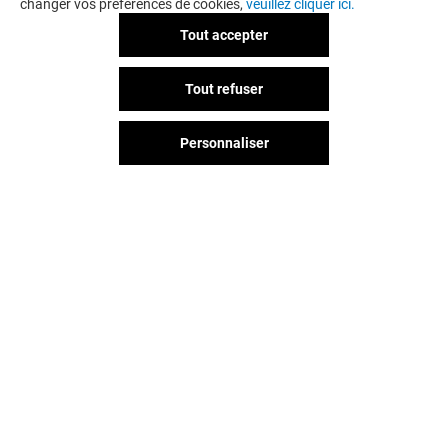
changer vos préférences de cookies,
veuillez cliquer ici.
Tout accepter
AUDIO POUR TOUS
GÉNÉRALE D'
Tout refuser
Fermé
Fermé
Personnaliser
Vous avez quitté Grand Littoral ?
L'aventure continue sur les
réseaux sociaux !