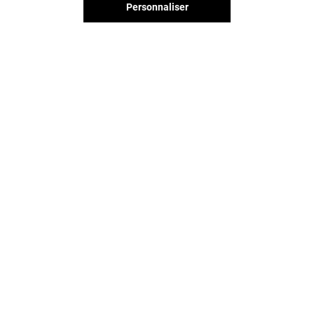
Personnaliser
Vous avez quitté Grand Littoral ?
L'aventure continue sur les
réseaux sociaux !
GRAND LITTORAL & VOUS
CONTACT