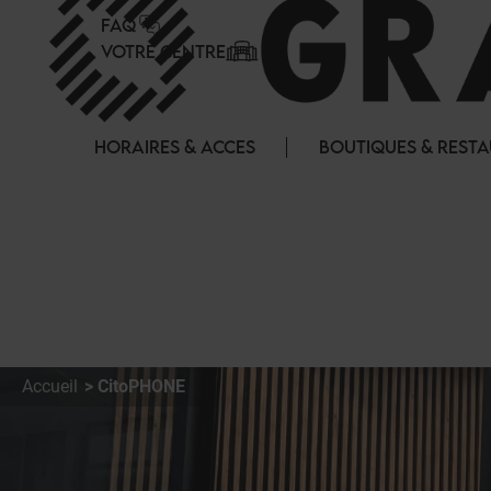
Panneau de gestion des cookies
FAQ
VOTRE CENTRE
HORAIRES & ACCES
BOUTIQUES & REST
Accueil
CitoPHONE