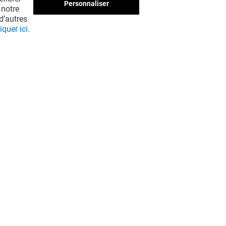
pas à côté !
Personnaliser
 notre
d’autres
iquer ici.
EN VOIR PLUS ! (8)