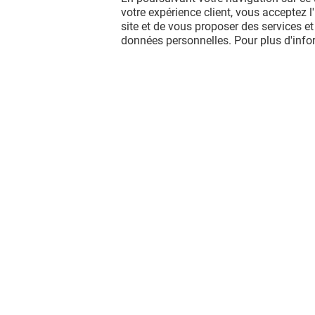
votre expérience client, vous acceptez 
site et de vous proposer des services et
données personnelles. Pour plus d'inf
AMF CONDUITE
MAISON
AUTONO
Fermé
Fermé
Vous avez quitté Grand Littoral ?
L'aventure continue sur les réseaux
sociaux !