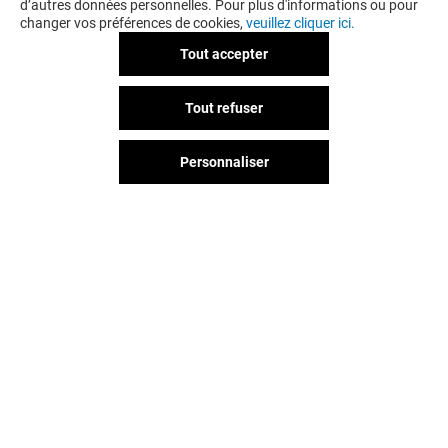
d’autres données personnelles. Pour plus d'informations ou pour
changer vos préférences de cookies,
veuillez cliquer ici.
Tout accepter
AUDIO POUR TOUS
GÉNÉRALE D'
Tout refuser
Fermé
Fermé
Personnaliser
Vous avez quitté Grand Littoral ?
L'aventure continue sur les
réseaux sociaux !