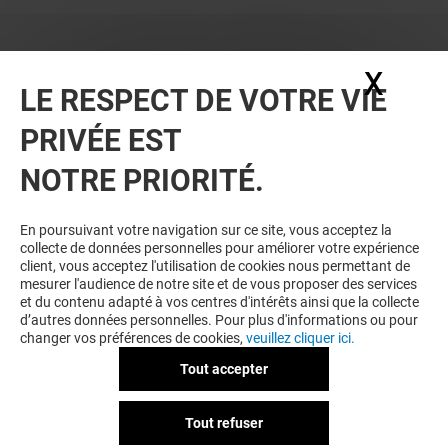
X
Masq
LE RESPECT DE VOTRE VIE
PRIVÉE EST
VOUS EN VOULEZ PLUS ? VOUS
NOTRE PRIORITÉ.
AIMEREZ PEUT-ÊTRE
En poursuivant votre navigation sur ce site, vous acceptez la
collecte de données personnelles pour améliorer votre expérience
client, vous acceptez l'utilisation de cookies nous permettant de
mesurer l'audience de notre site et de vous proposer des services
et du contenu adapté à vos centres d'intérêts ainsi que la collecte
d’autres données personnelles. Pour plus d'informations ou pour
changer vos préférences de cookies,
veuillez cliquer ici.
Tout accepter
ESPACE SFR
CIGUSTO
Tout refuser