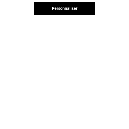
Fermé
Fermé
Personnaliser
Vous avez quitté Grand Littoral ?
L'aventure continue sur les
réseaux sociaux !
GRAND LITTORAL & VOUS