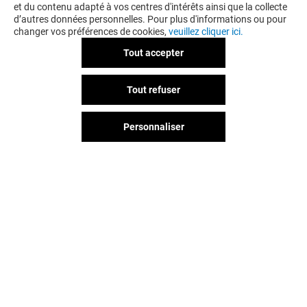
et du contenu adapté à vos centres d'intérêts ainsi que la collecte
d’autres données personnelles. Pour plus d'informations ou pour
changer vos préférences de cookies,
veuillez cliquer ici.
Tout accepter
AUDIO POUR TOUS
GÉNÉRALE D'
Tout refuser
Ouvert
Ouvert
Personnaliser
Vous avez quitté Grand Littoral ?
L'aventure continue sur les
réseaux sociaux !