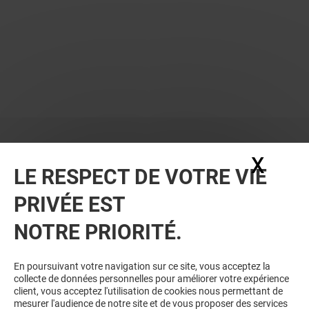
X
Masq
LE RESPECT DE VOTRE VIE
PRIVÉE EST
VOUS EN VOULEZ PLUS ? VOUS
NOTRE PRIORITÉ.
AIMEREZ PEUT-ÊTRE
En poursuivant votre navigation sur ce site, vous acceptez la
collecte de données personnelles pour améliorer votre expérience
client, vous acceptez l'utilisation de cookies nous permettant de
mesurer l'audience de notre site et de vous proposer des services