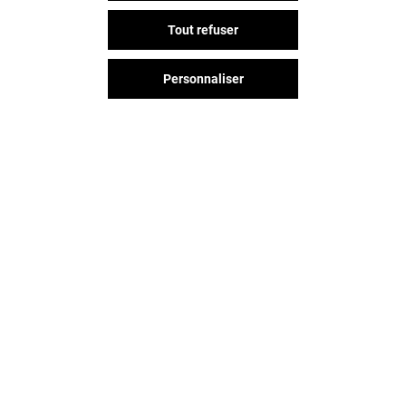
Tout refuser
Personnaliser
Vous avez quitté Grand Littoral ?
L'aventure continue sur les
réseaux sociaux !