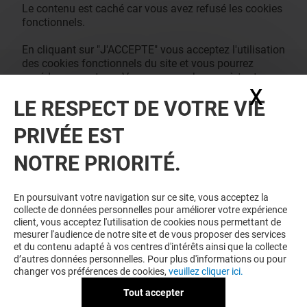
Le contenu est caché car vous avez refusé les cookies
fonctionnels.
En cliquant sur "J'ACCEPTE" vous acceptez l'utilisation
des cookies fonctionnels du site et vous pourrez
accéder au contenu. Vous pouvez changer à tout
X
Masq
moment vos consentements des cookies dans notre
LE RESPECT DE VOTRE VIE
page de management des cookies.
J'ACCEPTE
PRIVÉE EST
NOTRE PRIORITÉ.
En poursuivant votre navigation sur ce site, vous acceptez la
collecte de données personnelles pour améliorer votre expérience
client, vous acceptez l'utilisation de cookies nous permettant de
mesurer l'audience de notre site et de vous proposer des services
et du contenu adapté à vos centres d'intérêts ainsi que la collecte
d’autres données personnelles. Pour plus d'informations ou pour
changer vos préférences de cookies,
veuillez cliquer ici.
Tout accepter