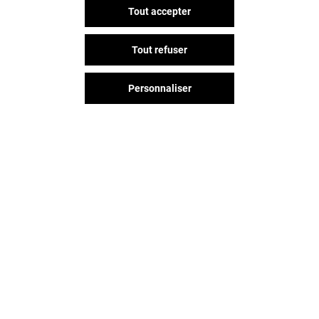
Tout accepter
Tout refuser
Personnaliser
Vous avez quitté Grand Littoral ?
L'aventure continue sur les
réseaux sociaux !