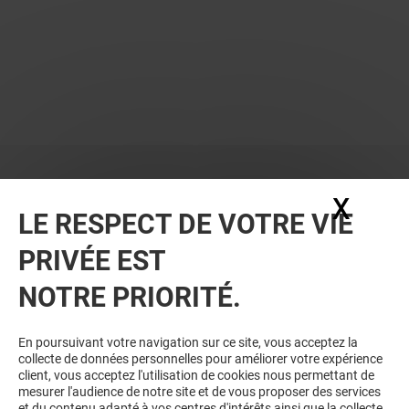
X
Masq
LE RESPECT DE VOTRE VIE
PRIVÉE EST
NOTRE PRIORITÉ.
En poursuivant votre navigation sur ce site, vous acceptez la
collecte de données personnelles pour améliorer votre expérience
client, vous acceptez l'utilisation de cookies nous permettant de
mesurer l'audience de notre site et de vous proposer des services
et du contenu adapté à vos centres d'intérêts ainsi que la collecte